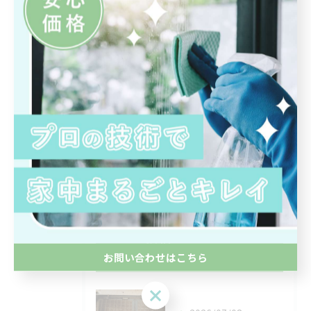
カテゴリー
CATEGORIES
全てのカテゴリー
エアコンクリーニング
水回り
部屋
除菌
浴室
最近の投稿
RECENT
お問い合わせはこちら
POSTS
お問い合わせはこちら