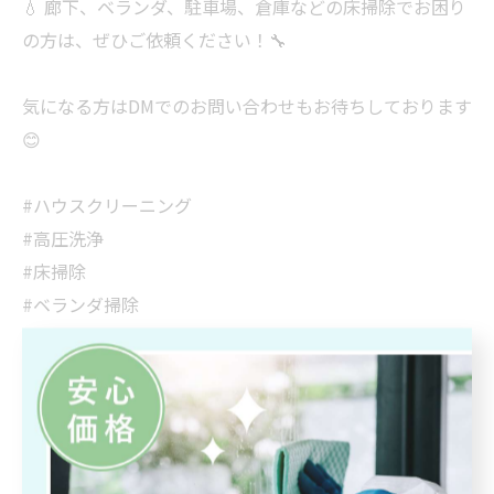
💧 廊下、ベランダ、駐車場、倉庫などの床掃除でお困り
の方は、ぜひご依頼ください！🔧
気になる方はDMでのお問い合わせもお待ちしております
😊
#ハウスクリーニング
#高圧洗浄
#床掃除
#ベランダ掃除
#駐車場掃除