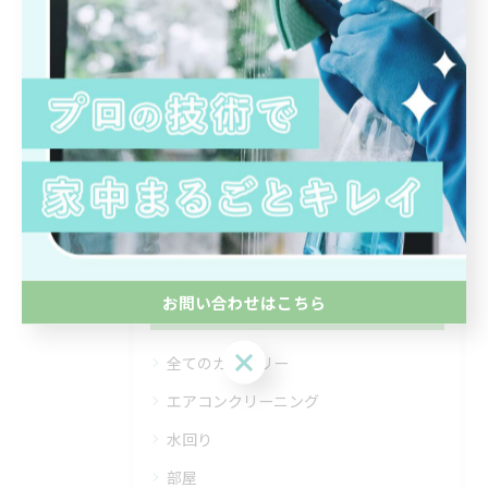
< 前のページ
一覧に戻る
次のページ >
関連タグ
#ハウスクリーニング
お問い合わせはこちら
カテゴリー
CATEGORIES
お問い合わせはこちら
全てのカテゴリー
エアコンクリーニング
水回り
部屋