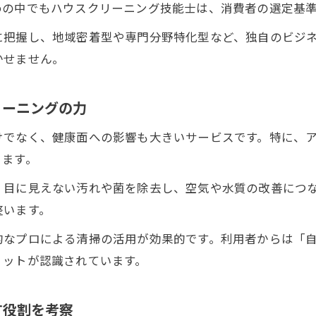
めの中でもハウスクリーニング技能士は、消費者の選定基
技術習得と資格取得の両立による成長戦略
に把握し、地域密着型や専門分野特化型など、独自のビジ
業界課題を乗り越えるための実践的ヒント
かせません。
人材不足解消に向けたハウスクリーニングの施策
高齢化社会における事業継承のポイントを整理
リーニングの力
ハウスクリーニング業界の競争激化に勝つ秘訣
けでなく、健康面への影響も大きいサービスです。特に、
事業の安定経営を実現する実務ノウハウ
きます。
ハウスクリーニングの廃業率を減らす工夫とは
、目に見えない汚れや菌を除去し、空気や水質の改善につ
技術習得と市場拡大に向けた挑戦とは
お問い合わせはこちら
お問い合わせはこちら
整います。
ハウスクリーニング技術習得で広がる新たな可能性
的なプロによる清掃の活用が効果的です。利用者からは「
市場拡大に必要なハウスクリーニングの工夫
リットが認識されています。
最新技術を活かした清掃サービスの展望
ハウスクリーニング技能士試験の効果的な対策法
す役割を考察