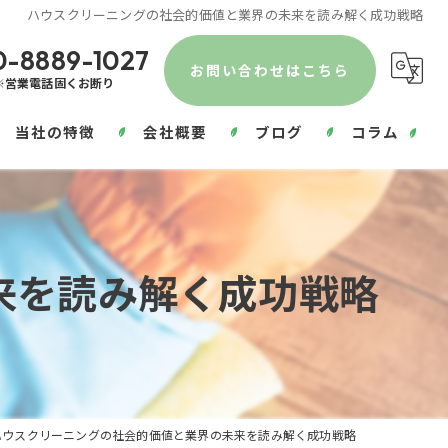
ハウスクリーニングの社会的価値と業界の未来を読み解く成功戦略
0-8889-1027
お問い合わせはこちら
※営業電話固くお断り
当社の特徴
会社概要
ブログ
コラム
エアコンクリーニング
水回り
来を読み解く成功戦略
部屋
除菌
浴室
ハウスクリーニングの社会的価値と業界の未来を読み解く成功戦略