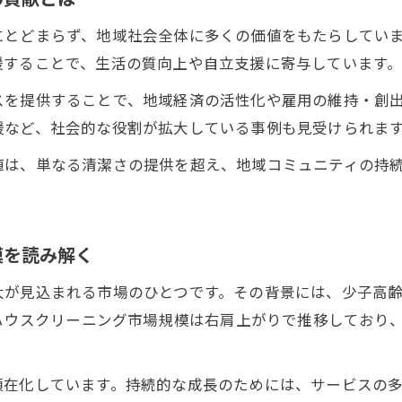
清掃サービスが創る持続可能な社会の実現可能性
にとどまらず、地域社会全体に多くの価値をもたらしてい
ハウスクリーニングが推進する地域交流の形
援することで、生活の質向上や自立支援に寄与しています
ハウスクリーニング業界の持続可能な成長戦略
スを提供することで、地域経済の活性化や雇用の維持・創
ハウスクリーニング事業の成長を支える市場分析
援など、社会的な役割が拡大している事例も見受けられま
差別化を図るハウスクリーニングの戦略的展開
値は、単なる清潔さの提供を超え、地域コミュニティの持
ハウスクリーニング売上アップのための工夫と実践
事業継承と後継者育成で安定した業界の未来へ
ハウスクリーニング業界が直面する課題と解決策
模を読み解く
資格取得が開くハウスクリーニングの新時代
大が見込まれる市場のひとつです。その背景には、少子高
ハウスクリーニング技能士資格のメリットを解説
のハウスクリーニング市場規模は右肩上がりで推移しており
資格取得で高まるハウスクリーニングの信頼性
おすすめのハウスクリーニング資格と選び方
顕在化しています。持続的な成長のためには、サービスの
資格取得がもたらす事業差別化のポイント