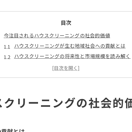
目次
今注目されるハウスクリーニングの社会的価値
ハウスクリーニングが生む地域社会への貢献とは
ハウスクリーニングの将来性と市場規模を読み解く
健康と快適な暮らしを支えるハウスクリーニングの
ハウスクリーニングが雇用創出に果たす役割を考察
清掃サービスが社会に与えるメリットの本質
清掃サービスがもたらす未来の社会変革
スクリーニングの社会的
ハウスクリーニングの普及が暮らしをどう変えるか
エコと健康を意識した清掃サービスの新潮流
共働き世帯増加とハウスクリーニング需要の関係
の貢献とは