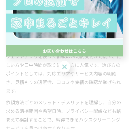
手段があります。それぞれの方法には利便性や対応スピ
ード、事前見積もりのしやすさなど特徴があり、利用者
のライフスタイルや希望に合わせて選ぶことが重要で
す。
例えば、電話依頼は相談しながら細かな要望を伝えやす
く、初めての方や高齢者にも安心感があります。一方、
お問い合わせはこちら
ウェブやアプリを使った依頼は24時間受付が可能で、忙
しい方や日中時間が取りにくい方に人気です。選び方の
お問い合わせはこちら
ポイントとしては、対応エリアやサービス内容の明確
さ、見積もりの透明性、口コミや実績の確認が挙げられ
ます。
依頼方法ごとのメリット・デメリットを理解し、自分の
求める清掃範囲や希望日時、プライバシー配慮なども踏
まえて検討することで、納得できるハウスクリーニング
サービスを見つけやすくなります。