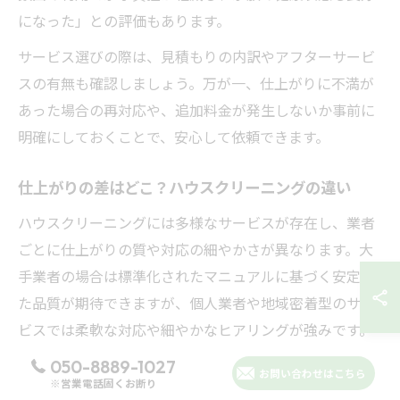
になった」との評価もあります。
サービス選びの際は、見積もりの内訳やアフターサービ
スの有無も確認しましょう。万が一、仕上がりに不満が
あった場合の再対応や、追加料金が発生しないか事前に
明確にしておくことで、安心して依頼できます。
仕上がりの差はどこ？ハウスクリーニングの違い
ハウスクリーニングには多様なサービスが存在し、業者
ごとに仕上がりの質や対応の細やかさが異なります。大
手業者の場合は標準化されたマニュアルに基づく安定し
た品質が期待できますが、個人業者や地域密着型のサー
ビスでは柔軟な対応や細やかなヒアリングが強みです。
例えば、エアコンや水回りなど専門性が高い分野では、
050-8889-1027
お問い合わせはこちら
※営業電話固くお断り
技術力の差が仕上がりに直結します。口コミや実際の作