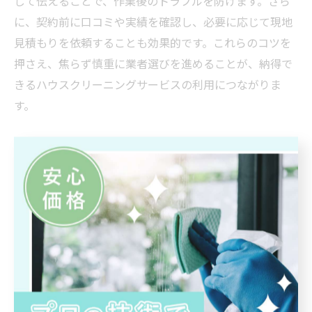
して伝えることで、作業後のトラブルを防げます。さら
に、契約前に口コミや実績を確認し、必要に応じて現地
見積もりを依頼することも効果的です。これらのコツを
押さえ、焦らず慎重に業者選びを進めることが、納得で
きるハウスクリーニングサービスの利用につながりま
す。
依頼方法で変わるハウスクリーニ
ングの活用術
ハウスクリーニング依頼方法の違いと選び方
ハウスクリーニングの依頼方法には、電話やメール、ウ
ェブサイトのフォーム、さらには専用アプリなど多様な