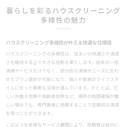
選択肢
暮らしを彩るハウスクリーニング
暮らしに合うハウスクリーニング活用法を
多様性の魅力
探る
清潔と安心を両立するハウスクリーニング
多様性
ハウスクリーニング多様性が叶える快適な住環境
ハウスクリーニング選びに迷う理由と安心への
ハウスクリーニングの多様性は、住まいの快適さや清潔
工夫
さを維持する上で大きな役割を果たします。従来の一括
ハウスクリーニング選びで重視すべき安心
清掃サービスだけでなく、部分的な清掃やニーズに合わ
ポイント
せたプラン選択が可能になり、個人や家族のライフスタ
業者選びで迷う理由とハウスクリーニング
イルに合った柔軟な活用が進んでいます。たとえば、忙
の工夫
しい共働き世帯や高齢者世帯など、掃除の時間確保が難
口コミ活用でハウスクリーニング選択の不
しい場合でも、専門業者に依頼することで定期的な清潔
安解消
を保つことができます。
安心して任せられるハウスクリーニングの
このような多様なサービス展開により、依頼者は自分に