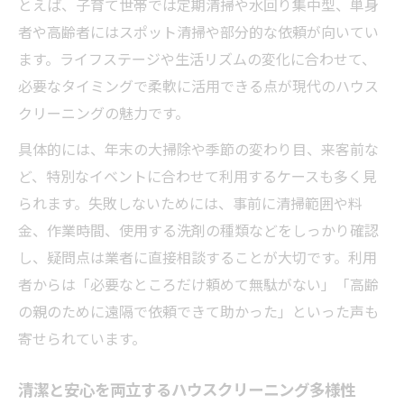
とえば、子育て世帯では定期清掃や水回り集中型、単身
は
者や高齢者にはスポット清掃や部分的な依頼が向いてい
失敗しないためのハウスクリーニング事前
ます。ライフステージや生活リズムの変化に合わせて、
準備
必要なタイミングで柔軟に活用できる点が現代のハウス
クリーニングの魅力です。
具体的には、年末の大掃除や季節の変わり目、来客前な
ど、特別なイベントに合わせて利用するケースも多く見
られます。失敗しないためには、事前に清掃範囲や料
金、作業時間、使用する洗剤の種類などをしっかり確認
し、疑問点は業者に直接相談することが大切です。利用
者からは「必要なところだけ頼めて無駄がない」「高齢
の親のために遠隔で依頼できて助かった」といった声も
寄せられています。
清潔と安心を両立するハウスクリーニング多様性