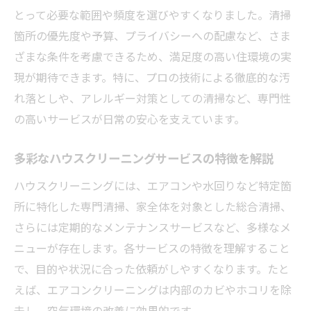
見分け方
とって必要な範囲や頻度を選びやすくなりました。清掃
ハウスクリーニング選びの失敗回避のコツ
箇所の優先度や予算、プライバシーへの配慮など、さま
を伝授
ざまな条件を考慮できるため、満足度の高い住環境の実
依頼方法で変わるハウスクリーニングの活用術
現が期待できます。特に、プロの技術による徹底的な汚
れ落としや、アレルギー対策としての清掃など、専門性
ハウスクリーニング依頼方法の違いと選び
の高いサービスが日常の安心を支えています。
方
自分に合うハウスクリーニング依頼の進め
多彩なハウスクリーニングサービスの特徴を解説
方
ハウスクリーニングには、エアコンや水回りなど特定箇
オンライン依頼で広がるハウスクリーニン
所に特化した専門清掃、家全体を対象とした総合清掃、
グ活用法
さらには定期的なメンテナンスサービスなど、多様なメ
短時間依頼も可能なハウスクリーニングの
ニューが存在します。各サービスの特徴を理解すること
工夫
で、目的や状況に合った依頼がしやすくなります。たと
臨機応変なハウスクリーニング依頼の利点
えば、エアコンクリーニングは内部のカビやホコリを除
家族の健康守る多彩な清掃サービスを知る
去し、空気環境の改善に効果的です。