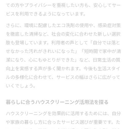
ての方やプライバシーを重視したい方も、安心してサー
仕上がりの差はどこ？ハウスクリーニング
ビスを利用できるようになっています。
の違い
費用だけでないハウスクリーニング選びの
さらに、環境に配慮したエコ洗剤の使用や、感染症対策
ポイント
を徹底した清掃など、社会の変化に合わせた新しい選択
肢も登場しています。利用者の声として「自分では落と
家計に優しいハウスクリーニング利用法を
せなかった汚れがきれいになった」「短時間で家中が清
紹介
潔になり、心にもゆとりができた」など、日常生活の質
ハウスクリーニングのデメリットはここに注目
向上を実感する声が多く聞かれます。今後も生活スタイ
ハウスクリーニングのデメリットとその対
ルの多様化に合わせて、サービスの幅はさらに広がって
策方法
いくでしょう。
費用やプライバシー面の懸念を正しく理解
する
暮らしに合うハウスクリーニング活用法を探る
トラブル回避のためのハウスクリーニング
ハウスクリーニングを効果的に活用するためには、自分
注意点
や家族の暮らし方に合ったサービス選びが重要です。た
実際に感じるハウスクリーニングの課題と