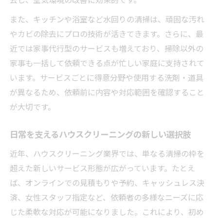
ハウスクリーニングで家族の健康リスクを
また、キッチンや浴室など水回りの清掃は、頑固な汚れ
軽減
やカビの除去にプロの技術が活きてきます。さらに、最
多様な清掃サービスで守る暮らしと健康
近では家事代行型のサービスも増えており、掃除以外の
アレルギー対策もできるハウスクリーニン
家事も一括して依頼できる点が忙しい家庭に支持されて
グの魅力
います。サービスごとに得意分野や使用する洗剤・道具
小さな子どもや高齢者も安心の清掃サービ
が異なるため、依頼前に内容や対応範囲を確認すること
ス
が大切です。
環境に配慮したハウスクリーニングの選び
方
日常を支えるハウスクリーニングの新しい選択肢
仕上がりや費用で差が出るポイントを解説
近年、ハウスクリーニング業界では、単なる清掃の枠を
ハウスクリーニングの仕上がり比較と費用
超えた新しいサービス形態が広がっています。たとえ
の目安
ば、オンラインでの見積もりや予約、キャッシュレス決
済、女性スタッフ指定など、依頼者の多様なニーズに応
納得できる費用対効果を得るハウスクリー
じた柔軟な対応が可能になりました。これにより、初め
ニング選び