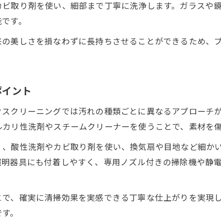
カビ取り剤を使い、細部まで丁寧に洗浄します。ガラスや
丁寧な作業で信頼を集めるハウスクリーニングの秘密
能です。
プロが重視するハウスクリーニングの丁寧さとは
来の美しさを損なわずに長持ちさせることができるため、
作業の丁寧さが評価される理由を徹底解説
ハウスクリーニングで信頼を得る作業の流れ
口コミで高評価のハウスクリーニング業者の特長
ポイント
丁寧なハウスクリーニングがリピーターを生む理
ウスクリーニングでは汚れの種類ごとに異なるアプローチ
悪質業者を避けるためのハウスクリーニング業者比較
ルカリ性洗剤やスチームクリーナーを使うことで、素材を
お問い合わせはこちら
お問い合わせはこちら
ハウスクリーニング業者比較で重視するべき点
く、酸性洗剤やカビ取り剤を使い、換気扇や目地など細か
悪質なハウスクリーニング業者の見分け方
照明器具にも付着しやすく、専用ノズル付きの掃除機や静
満足度ランキングを活用した失敗しない比較術
ハウスクリーニング業者おすすめポイント解説
とで、確実に清掃効果を実感できる丁寧な仕上がりを実現
料金やサービスで選ぶハウスクリーニングの比較
です。