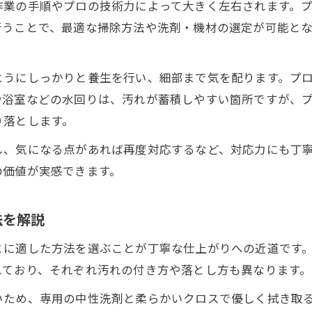
作業の手順やプロの技術力によって大きく左右されます。
満足度ランキングを参考にした失敗しない選び方
行うことで、最適な掃除方法や洗剤・機材の選定が可能と
頑固な汚れも安心の丁寧ハウスクリーニング体験
ハウスクリーニングで頑固な汚れを丁寧に除去
ようにしっかりと養生を行い、細部まで気を配ります。プ
プロによる徹底したハウスクリーニングの実力
や浴室などの水回りは、汚れが蓄積しやすい箇所ですが、
安心できる丁寧なハウスクリーニング事例紹介
り落とします。
水回りやエアコンにも強いハウスクリーニング術
し、気になる点があれば再度対応するなど、対応力にも丁
丁寧なハウスクリーニングで住環境が劇的改善
の価値が実感できます。
ハウスクリーニングを依頼する前に知りたい選び方
ハウスクリーニング依頼前の確認ポイントまとめ
法を解説
初めてのハウスクリーニング業者選びのコツ
とに適した方法を選ぶことが丁寧な仕上がりへの近道です
個人と業者のハウスクリーニング違いを比較
れており、それぞれ汚れの付き方や落とし方も異なります。
ハウスクリーニング料金やサービス内容の注意点
いため、専用の中性洗剤と柔らかいクロスで優しく拭き取
悪質なハウスクリーニング業者を避ける方法