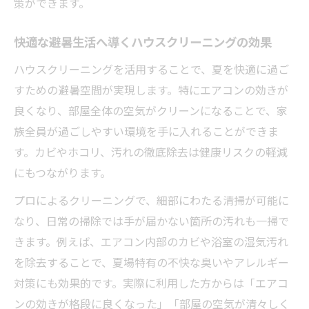
策ができます。
グ基準
信頼できるハウスクリーニング業者の見極
快適な避暑生活へ導くハウスクリーニングの効果
め方
ハウスクリーニングを活用することで、夏を快適に過ご
ハウスクリーニング依頼時のチェックポイ
すための避暑空間が実現します。特にエアコンの効きが
ント
良くなり、部屋全体の空気がクリーンになることで、家
エアコン掃除で避暑空間を手に入れるコツ
族全員が過ごしやすい環境を手に入れることができま
ハウスクリーニングでエアコン掃除の効果
す。カビやホコリ、汚れの徹底除去は健康リスクの軽減
を最大化
にもつながります。
避暑に直結するエアコン掃除の正しい手順
プロによるクリーニングで、細部にわたる清掃が可能に
夏を快適に過ごすエアコン掃除のポイント
なり、日常の掃除では手が届かない箇所の汚れも一掃で
きます。例えば、エアコン内部のカビや浴室の湿気汚れ
ハウスクリーニング依頼時に知りたいエア
を除去することで、夏場特有の不快な臭いやアレルギー
コン掃除法
対策にも効果的です。実際に利用した方からは「エアコ
エアコン掃除とハウスクリーニングの相乗
ンの効きが格段に良くなった」「部屋の空気が清々しく
効果