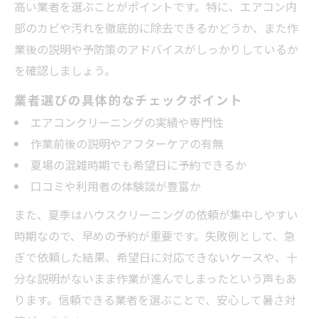
高い業者を選ぶことがポイントです。特に、エアコン内
間に
部のカビや汚れを徹底的に除去できるかどうか、また作
暑い時期にプロ清掃を選ぶべき理由と魅力
業後の説明や予防策のアドバイスがしっかりしているか
ハウスクリーニングが夏の健康維持に役立
を確認しましょう。
つ理由
業者選びの具体的なチェックポイント
プロならではのハウスクリーニング技術を
エアコンクリーニングの実績や専門性
解説
作業前後の説明やアフターケアの有無
夏の暑さから守るプロ清掃のメリットまと
夏場の混雑時期でも希望日に予約できるか
め
口コミや利用者の体験談が豊富か
ハウスクリーニング依頼時の必須ポイントとは
また、夏季はハウスクリーニングの依頼が集中しやすい
ハウスクリーニング依頼時に押さえたい注
時期なので、早めの予約が重要です。失敗例として、急
意点
ぎで依頼した結果、希望日に対応できないケースや、十
夏の依頼で失敗しないハウスクリーニング
分な説明がないまま作業が進んでしまったという声もあ
選び
ります。信頼できる業者を選ぶことで、安心して暑さ対
避暑のための業者選定とハウスクリーニン