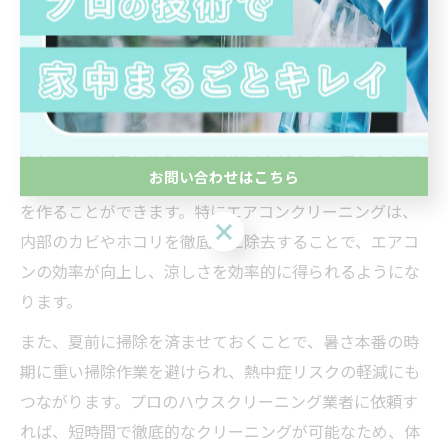
ハウスクリーニングを頼むなら夏
前が賢い理由
夏前にハウスクリーニングを依頼するメリット
夏の本格的な暑さが始まる前にハウスクリーニングを依
お問い合わせはこちら
頼することで、室内の空気環境を整え、快適な避暑空間
を作ることができます。特にエアコンクリーニングは、
お問い合わせはこちら
内部のカビやホコリを徹底的に除去することで、エアコ
ンの効率が向上し、涼しさを効率的に得られるようにな
ります。
また、夏前に掃除を済ませておくことで、暑さ本番の時
期に重い掃除作業を避けられ、熱中症リスクの軽減にも
つながります。プロのハウスクリーニング業者に依頼す
れば、短時間で徹底的なクリーニングが可能なため、体