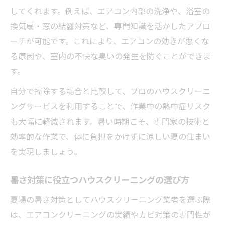
除の効果
してくれます。例えば、エアコン内部の洗浄や、浴室の
ハウスクリーニングを頼むなら夏前が賢い理由
換気扇・窓の結露対策など、専門知識を活かしたアプロ
ーチが可能です。これにより、エアコンの効きが悪くな
夏前にハウスクリーニングを依頼するメリ
る原因や、室内の不快な臭いの発生を防ぐことができま
ット
す。
暑さ本番前のハウスクリーニングで快適生
活へ
自分で掃除する場合と比較して、プロのハウスクリーニ
避暑準備はハウスクリーニングのタイミン
ングサービスを利用することで、作業中の熱中症リスク
グが重要
も大幅に軽減されます。暑い時期こそ、専門家の技術と
効率的な作業で、体に負担をかけずに涼しい夏の住まい
夏前清掃で熱中症リスクを減らすハウスク
を実現しましょう。
リーニング術
ハウスクリーニングの依頼時期と避暑の関
暑さ対策に役立つハウスクリーニングの選び方
係性
夏場の暑さ対策としてハウスクリーニング業者を選ぶ際
暑い季節も安心！プロ清掃のメリット徹底解説
は、エアコンクリーニングの実績やカビ対策の専門性が
プロのハウスクリーニングで夏場も快適空