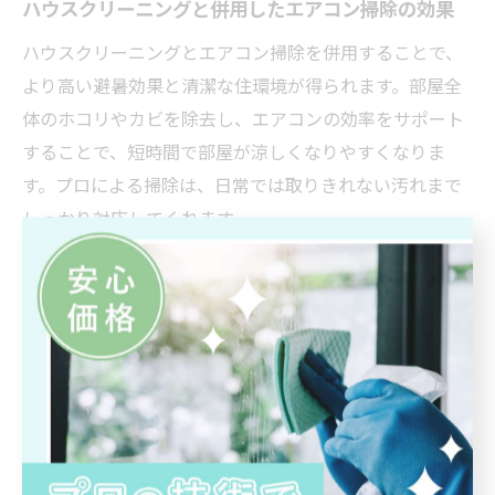
ハウスクリーニングと併用したエアコン掃除の効果
ハウスクリーニングとエアコン掃除を併用することで、
より高い避暑効果と清潔な住環境が得られます。部屋全
体のホコリやカビを除去し、エアコンの効率をサポート
することで、短時間で部屋が涼しくなりやすくなりま
す。プロによる掃除は、日常では取りきれない汚れまで
しっかり対応してくれます。
また、同時に依頼することで作業の手間が減り、時間や
コストの節約にもつながります。特に夏場は予約が集中
しやすいため、早めの計画と依頼がポイントです。清潔
で快適な避暑空間を維持するためには、ハウスクリーニ
ングとエアコン掃除の併用をおすすめします。