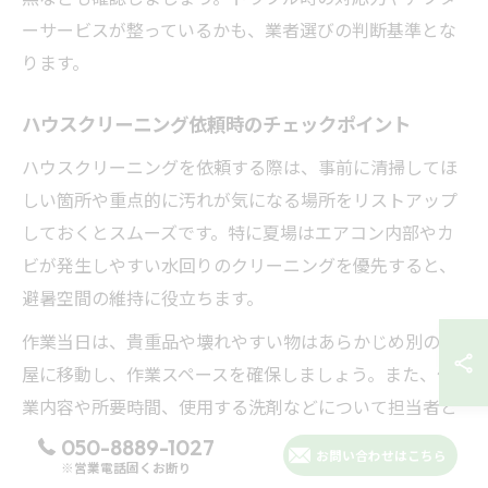
ーサービスが整っているかも、業者選びの判断基準とな
ります。
ハウスクリーニング依頼時のチェックポイント
ハウスクリーニングを依頼する際は、事前に清掃してほ
しい箇所や重点的に汚れが気になる場所をリストアップ
しておくとスムーズです。特に夏場はエアコン内部やカ
ビが発生しやすい水回りのクリーニングを優先すると、
避暑空間の維持に役立ちます。
作業当日は、貴重品や壊れやすい物はあらかじめ別の部
屋に移動し、作業スペースを確保しましょう。また、作
業内容や所要時間、使用する洗剤などについて担当者と
最終確認を行うことが大切です。
050-8889-1027
お問い合わせはこちら
※営業電話固くお断り
作業後は仕上がりをチェックし、気になる点があればそ