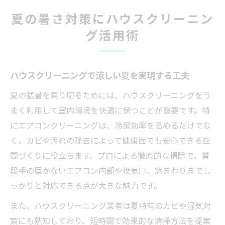
の効果
夏の暑さ対策にハウスクリーニン
夏に最適なハウスクリーニングのコツと注
グ活用術
意点
自宅で避暑するための清掃ポイントを解説
エアコンクリーニングで快適に避暑を実現
ハウスクリーニングで涼しい夏を実現する工夫
エアコンクリーニングで夏の暑さを乗り切
夏の猛暑を乗り切るためには、ハウスクリーニングをう
る秘訣
まく利用して室内環境を快適に保つことが重要です。特
ハウスクリーニングでエアコンの効き目を
にエアコンクリーニングは、冷房効率を高めるだけでな
最大化
く、カビや汚れの除去によって健康面でも安心できる空
快適な避暑空間を作るエアコンクリーニン
間づくりに役立ちます。プロによる徹底的な掃除で、普
グ方法
段手の届かないエアコン内部や換気口、窓まわりまでし
暑い夏に欠かせないエアコンクリーニング
っかりと対応できる点が大きな魅力です。
の重要性
また、ハウスクリーニング業者は夏特有のカビや湿気対
ハウスクリーニングと併用したエアコン掃
策にも熟知しており、短時間で効果的な清掃方法を提案