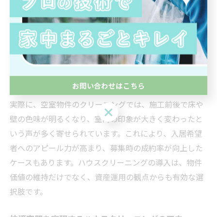
野町の物件で多くの効果を発揮しています。たとえば、
長年蓄積した水回りのカビや油汚れも、専門の技術と洗
剤を使うことで見違えるように美しくなります。特にキ
ッチンの換気扇や浴室の排水溝など、日常清掃では落と
しきれない頑固な汚れを短時間で徹底的に除去できるの
が大きなメリットです。
お問い合わせはこちら
実際に、空室物件のクリーニングでは、施工前後で床や
お問い合わせはこちら
壁の色味が明るくなり、室内の印象が大きく変わったと
いう声が多く寄せられています。これにより、入居希望
者へのアピール力が高まり、募集時の成約率が向上した
ケースもあります。ハウスクリーニングの導入は、物件
価値の維持だけでなく、資産運用の観点からも有効な選
択肢です。