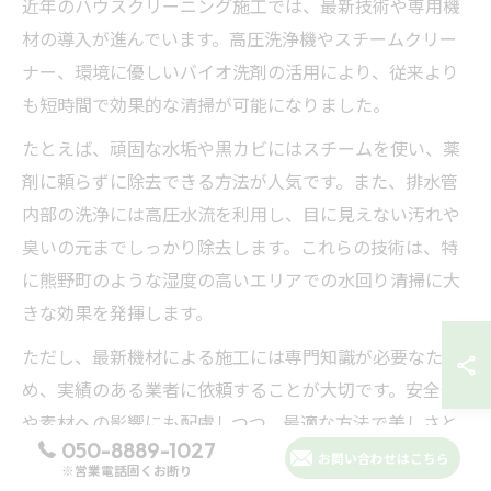
近年のハウスクリーニング施工では、最新技術や専用機
材の導入が進んでいます。高圧洗浄機やスチームクリー
ナー、環境に優しいバイオ洗剤の活用により、従来より
も短時間で効果的な清掃が可能になりました。
たとえば、頑固な水垢や黒カビにはスチームを使い、薬
剤に頼らずに除去できる方法が人気です。また、排水管
内部の洗浄には高圧水流を利用し、目に見えない汚れや
臭いの元までしっかり除去します。これらの技術は、特
に熊野町のような湿度の高いエリアでの水回り清掃に大
きな効果を発揮します。
ただし、最新機材による施工には専門知識が必要なた
め、実績のある業者に依頼することが大切です。安全性
や素材への影響にも配慮しつつ、最適な方法で美しさと
050-8889-1027
衛生を両立できるのがプロの強みです。
お問い合わせはこちら
※営業電話固くお断り