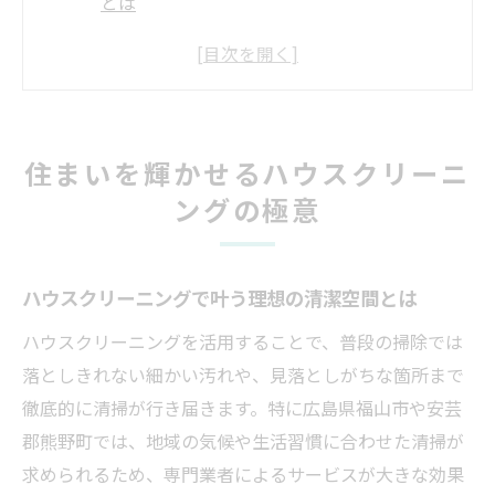
とは
プロのハウスクリーニングが持つ本当の効
果
住まい全体を美しく整える施工の流れを解
説
住まいを輝かせるハウスクリーニ
日常と専門ハウスクリーニングの違いと魅
ングの極意
力
信頼できるハウスクリーニング業者の見極
め方
ハウスクリーニングで叶う理想の清潔空間とは
物件管理に効く信頼のハウスクリーニング選び
ハウスクリーニングを活用することで、普段の掃除では
方
落としきれない細かい汚れや、見落としがちな箇所まで
ハウスクリーニング業者比較で重視すべき
徹底的に清掃が行き届きます。特に広島県福山市や安芸
基準
郡熊野町では、地域の気候や生活習慣に合わせた清掃が
口コミを活用したハウスクリーニング業者
求められるため、専門業者によるサービスが大きな効果