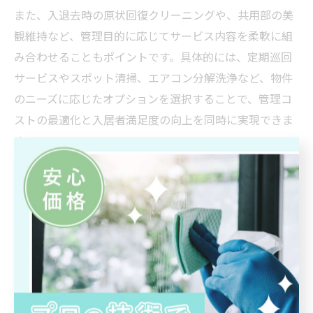
また、入退去時の原状回復クリーニングや、共用部の美
観維持など、管理目的に応じてサービス内容を柔軟に組
み合わせることもポイントです。具体的には、定期巡回
サービスやスポット清掃、エアコン分解洗浄など、物件
のニーズに応じたオプションを選択することで、管理コ
ストの最適化と入居者満足度の向上を同時に実現できま
す。
快適空間を守るための施工事例紹
介
実際のハウスクリーニング施工事例で見る効果
ハウスクリーニングの施工は、広島県福山市や安芸郡熊