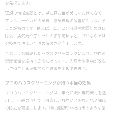
選定法
を発揮します。
物件管理に最適なハウスクリーニングの選
理想の清潔空間とは、単に見た目が美しいだけでなく、
び方解説
アレルギーやカビの予防、空気環境の改善にもつながる
施工実績から見る信頼できるハウスクリー
ことが特徴です。例えば、エアコン内部や水回りのカビ
ニング
除去、換気扇や窓サッシの細部清掃など、プロならでは
管理物件に合うハウスクリーニングサービ
の技術で住まい全体の快適さが向上します。
スの選定
このような徹底したハウスクリーニングにより、物件の
快適空間を守るための施工事例紹介
資産価値を維持できるだけでなく、入居者や家族が安心
実際のハウスクリーニング施工事例で見る
して過ごせる理想的な住環境を実現できます。
効果
快適空間を実現するハウスクリーニングの
プロのハウスクリーニングが持つ本当の効果
工夫
プロのハウスクリーニングは、専門知識と専用機材を活
入居前後に役立つハウスクリーニング事例
用し、一般の清掃では対応しきれない頑固な汚れや細菌
集
の除去を可能にします。特に熊野町や福山市のような湿