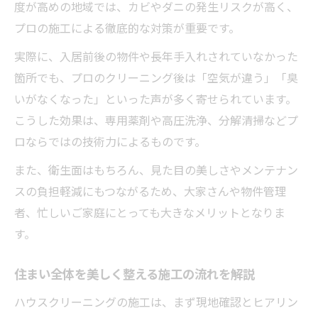
ハウスクリーニング施工のビフォーアフタ
度が高めの地域では、カビやダニの発生リスクが高く、
ー紹介
プロの施工による徹底的な対策が重要です。
トラブル回避に役立つハウスクリーニング
実際に、入居前後の物件や長年手入れされていなかった
事例
箇所でも、プロのクリーニング後は「空気が違う」「臭
熊野町で求められる清掃サービスの真価とは
いがなくなった」といった声が多く寄せられています。
地域密着ハウスクリーニングの安心ポイン
こうした効果は、専用薬剤や高圧洗浄、分解清掃などプ
ト
ロならではの技術力によるものです。
熊野町の住環境に適したハウスクリーニン
また、衛生面はもちろん、見た目の美しさやメンテナン
グ提案
スの負担軽減にもつながるため、大家さんや物件管理
地元に根ざすハウスクリーニングの信頼性
者、忙しいご家庭にとっても大きなメリットとなりま
す。
要望に応える柔軟なハウスクリーニングサ
ービス
住まい全体を美しく整える施工の流れを解説
熊野町で選ばれるハウスクリーニングの理
由
ハウスクリーニングの施工は、まず現地確認とヒアリン