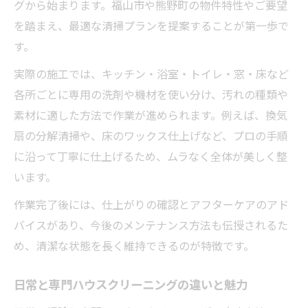
グから始まります。福山市や熊野町の物件特性やご要望
水回り清掃で物件価値を高める最新アプローチ
を踏まえ、最適な清掃プランを提案することが第一歩で
ハウスクリーニングが水回りに与える影響
す。
水回り清掃のプロが実践する施工ポイント
実際の施工では、キッチン・浴室・トイレ・窓・床など
衛生面から見るハウスクリーニングの重要
各所ごとに専用の洗剤や機材を使い分け、汚れの種類や
性
素材に適した方法で作業が進められます。例えば、換気
最新技術を活かした水回りハウスクリーニ
扇の分解清掃や、床のワックス仕上げなど、プロの手順
ング法
に沿って丁寧に仕上げるため、ムラなく全体が美しく整
水回り清掃で物件の印象を格上げする方法
います。
入居者満足度を支える清潔管理のポイント
作業完了後には、仕上がりの確認とアフターケアのアド
ハウスクリーニングで入居者満足度が上が
バイスがあり、今後のメンテナンス方法も伝授されるた
る理由
め、清潔な状態を長く維持できるのが特徴です。
清潔な管理が長期入居へ導くハウスクリー
ニング
日常と専門ハウスクリーニングの違いと魅力
入居者の声に応えるハウスクリーニング活