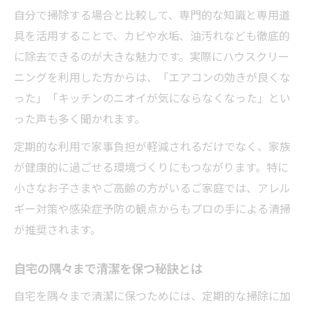
説
自分で掃除する場合と比較して、専門的な知識と専用道
サービス選びで失敗しないポイントとは
具を活用することで、カビや水垢、油汚れなども徹底的
汚れを徹底除去するプロのハウスクリーニング
に除去できるのが大きな魅力です。実際にハウスクリー
術
ニングを利用した方からは、「エアコンの効きが良くな
った」「キッチンのニオイが気にならなくなった」とい
プロが実践するハウスクリーニング技術の
った声も多く聞かれます。
特徴
頑固な汚れも落とすハウスクリーニング方
定期的な利用で家事負担が軽減されるだけでなく、家族
法
が健康的に過ごせる環境づくりにもつながります。特に
エアコンや水回り掃除の専門技を解説
小さなお子さまやご高齢の方がいるご家庭では、アレル
ギー対策や感染症予防の観点からもプロの手による清掃
ハウスクリーニングで見落としがちな箇所
が推奨されます。
とは
プロに頼むことで得られる徹底的な清掃効
自宅の隅々まで清潔を保つ秘訣とは
果
自宅を隅々まで清潔に保つためには、定期的な掃除に加
家事負担を軽減したいなら専門清掃が効果的