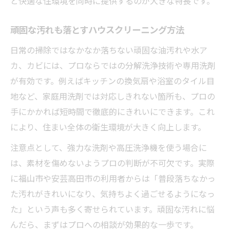
と快適な住環境を同時に提供するのが大きな特長です。
頑固な汚れも落とすハウスクリーニング方法
日常の掃除ではなかなか落ちない頑固な油汚れや水ア
カ、カビには、プロならではの分解洗浄技術や専用洗剤
が有効です。例えばキッチンの換気扇や浴室のタイル目
地など、家庭用洗剤では対応しきれない箇所も、プロの
手にかかれば短時間で徹底的にきれいにできます。これ
により、住まい全体の衛生環境が大きく向上します。
注意点として、強力な洗剤や高圧洗浄機を使う場合に
は、素材を傷めないようプロの判断が不可欠です。実際
に福山市や安芸高田市の利用者からは「普段落ちなかっ
た汚れがきれいになり、気持ちよく過ごせるようになっ
た」という声も多く寄せられています。頑固な汚れに悩
んだら、まずはプロへの相談が効果的な一歩です。