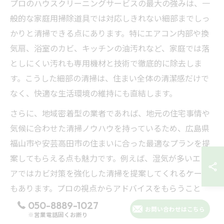
プロのハウスクリーニングサービスの最大の強みは、一
般的な家庭用掃除道具では対応しきれない細部までしっ
かりと清掃できる点にあります。特にエアコン内部や換
気扇、浴室のカビ、キッチンの油汚れなど、家庭では落
としにくい汚れも専用機材と技術で徹底的に除去しま
す。こうした細部の清掃は、住まい全体の清潔感だけで
なく、快適な生活環境の維持にも直結します。
さらに、地域密着型の業者であれば、地元の住宅事情や
気候に合わせた清掃ノウハウを持っているため、広島県
福山市や安芸高田市の住まいに合った最適なプランを提
案してもらえる点も魅力です。例えば、湿気が多いエリ
アではカビ対策を強化した清掃を提案してくれるケース
もあります。プロの視点からアドバイスをもらうこと
で、普段見逃しがちなリスクを事前に防ぐことも可能で
050-8889-1027
お問い合わせはこちら
※営業電話固くお断り
す。