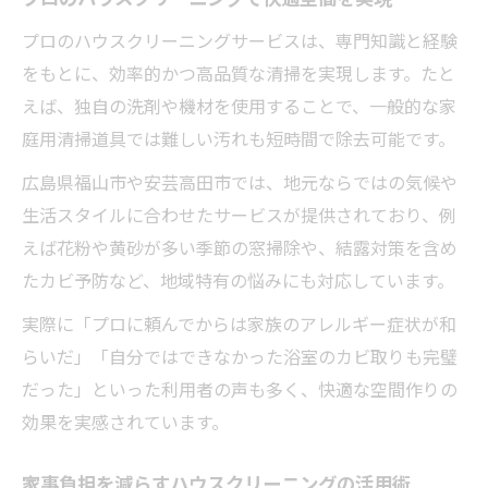
清掃依頼で見落としがちな部分も徹底対応
プロのハウスクリーニングサービスは、専門知識と経験
住まいの美観を保つハウスクリーニングの
をもとに、効率的かつ高品質な清掃を実現します。たと
利点
えば、独自の洗剤や機材を使用することで、一般的な家
求める理想シーンを叶える掃除のコツ
庭用清掃道具では難しい汚れも短時間で除去可能です。
ハウスクリーニングで理想の住空間を実現
広島県福山市や安芸高田市では、地元ならではの気候や
掃除のコツで快適な暮らしを手に入れる方
生活スタイルに合わせたサービスが提供されており、例
法
えば花粉や黄砂が多い季節の窓掃除や、結露対策を含め
生活スタイルに合わせた清掃プランの提案
たカビ予防など、地域特有の悩みにも対応しています。
プロに学ぶハウスクリーニングの効果的な
実際に「プロに頼んでからは家族のアレルギー症状が和
依頼
らいだ」「自分ではできなかった浴室のカビ取りも完璧
目指す快適シーンを叶える掃除術
だった」といった利用者の声も多く、快適な空間作りの
効果を実感されています。
家事負担を減らすハウスクリーニングの活用術