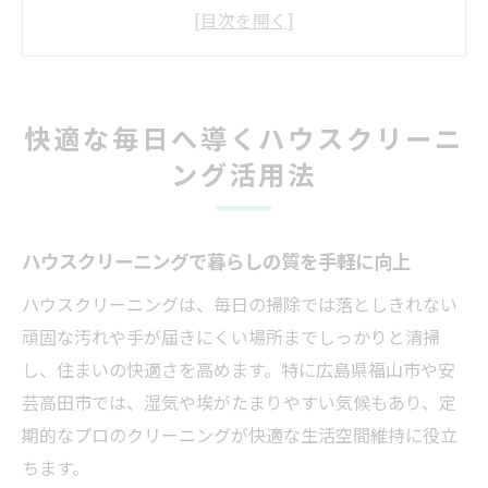
自宅の隅々まで清潔を保つ秘訣とは
プロのハウスクリーニングで快適空間を実
現
家事負担を減らすハウスクリーニングの活
快適な毎日へ導くハウスクリーニ
用術
ング活用法
ハウスクリーニングで毎日を心地良く過ご
す方法
暮らしの質を上げる掃除サービスの魅力とは
ハウスクリーニングで暮らしの質を手軽に向上
ハウスクリーニングで生活を豊かにする理
ハウスクリーニングは、毎日の掃除では落としきれない
由
頑固な汚れや手が届きにくい場所までしっかりと清掃
健康的な住まいを叶える掃除サービス活用
し、住まいの快適さを高めます。特に広島県福山市や安
法
芸高田市では、湿気や埃がたまりやすい気候もあり、定
プロによるハウスクリーニングの安心感
期的なプロのクリーニングが快適な生活空間維持に役立
日常清掃とハウスクリーニングの違いを解
ちます。