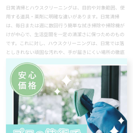
日常清掃とハウスクリーニングは、目的や対象範囲、使
用する道具・薬剤に明確な違いがあります。日常清掃
は、毎日または週に数回行う簡単な拭き掃除や掃除機が
けが中心で、生活空間を一定の清潔さに保つためのもの
です。これに対し、ハウスクリーニングは、日常では落
としきれない頑固な汚れや、手が届きにくい場所の徹底
清掃が目的となります。
例えば、浴室のカビ取りやキッチンの油汚れ、エアコン
内部の洗浄などは、専用の薬剤や高圧洗浄機などプロの
機材が必要な場合が多く、一般家庭の掃除道具では対応
が難しいケースが多いです。ハウスクリーニングは、こ
うした専門的な清掃を短時間で効率よく行うため、仕上
がりの質や衛生面でも大きな差が生まれます。
また、プロによる清掃は住まいの劣化防止や、長期的な