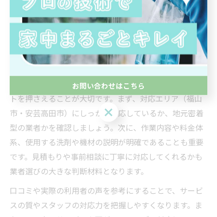
美観・衛生維持にも繋がります。日常清掃と併用するこ
とで、より快適で健康的な住環境を実現できるのが特徴
です。
サービス選びで失敗しないポイントとは
ハウスクリーニングサービスを選ぶ際は、複数のポイン
お問い合わせはこちら
トを押さえることが大切です。まず、対応エリア（福山
お問い合わせはこちら
市・安芸高田市）にしっかり対応しているか、地元密着
型の業者かを確認しましょう。次に、作業内容や料金体
系、使用する洗剤や機材の説明が明確であることも重要
です。見積もりや事前相談に丁寧に対応してくれるかも
業者選びの大きな判断材料となります。
口コミや実際の利用者の声を参考にすることで、サービ
スの質やスタッフの対応力を把握しやすくなります。ま