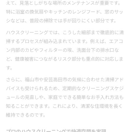
えて、見落としがちな場所のメンテナンスが重要です。
ハウスクリーニングで家事の時短を実現
特に浴室の換気扇やキッチンのレンジフード、窓のサッ
専門清掃で日常の負担を大幅軽減
シなどは、普段の掃除では手が回りにくい部分です。
忙しい方にこそおすすめのハウスクリーニ
ハウスクリーニングでは、こうした細部まで徹底的に清
ング
掃するプロセスが組み込まれています。例えば、エアコ
家事ストレスを減らす専門サービスの選び
ン内部のカビやフィルターの埃、洗面台下の排水口な
方
ど、健康被害につながるリスク部分も重点的に対応しま
プロ任せで家族と過ごす時間を確保
す。
細部まで清潔に導く依頼のメリット解説
さらに、福山市や安芸高田市の気候に合わせた清掃アド
プロのハウスクリーニング依頼で安心清潔
バイスも受けられるため、定期的なクリーニングスケジ
生活
ュールの見直しや、家庭でできる簡単なお手入れ方法も
細部もしっかり掃除できるプロサービスの
知ることができます。これにより、清潔な住環境を長く
強み
維持できるのです。
気になる汚れも解消するハウスクリーニン
グ
プロのハウスクリーニングで快適空間を実現