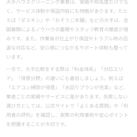
大手ハウスクリーニング業者は、実績や知名度だけでな
ハウスクリーニング業界動向と実績の重要
く、サービス体制や保証内容にも特徴があります。たと
性について
えば「ダスキン」や「おそうじ本舗」などの大手は、全
今後の市場拡大で求められる実績とは何か
国展開によるノウハウの蓄積やスタッフ教育の徹底が強
AIやエコ対応が進む中の実績の活かし方
みです。また、作業後の仕上がり保証やトラブル時の迅
業界成長と実績豊富なハウスクリーニング
速な対応など、安心感につながるサポート体制も整って
の強み
います。
廃業率から考える持続可能な実績の築き方
一方で、大手比較をする際は「料金体系」「対応エリ
ア」「得意分野」の違いにも着目しましょう。例えば
「エアコン掃除が得意」「水回りプランが充実」など、
業者ごとの実績やサービスに差があります。失敗しない
選び方としては、公式サイトで「よくある質問」や「利
用者の評判」を確認し、実際の利用事例や安心ポイント
を把握することが大切です。