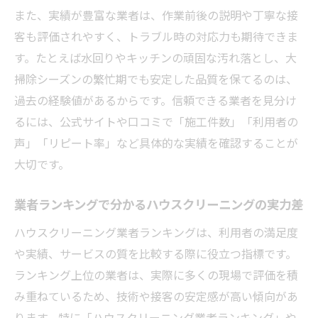
探る
また、実績が豊富な業者は、作業前後の説明や丁寧な接
ハウスクリーニングの口コミと実績の重要
客も評価されやすく、トラブル時の対応力も期待できま
な関係性
す。たとえば水回りやキッチンの頑固な汚れ落とし、大
業者ランキングから見る信頼できる実績の
掃除シーズンの繁忙期でも安定した品質を保てるのは、
特徴
過去の経験値があるからです。信頼できる業者を見分け
ハウスクリーニング業者選びに失敗しないコツ
るには、公式サイトや口コミで「施工件数」「利用者の
とは
声」「リピート率」など具体的な実績を確認することが
大切です。
実績重視で選ぶハウスクリーニングの安心
ポイント
業者ランキングで分かるハウスクリーニングの実力差
悪質なハウスクリーニング業者の見分け方
を伝授
ハウスクリーニング業者ランキングは、利用者の満足度
や実績、サービスの質を比較する際に役立つ指標です。
満足度ランキング活用で業者比較の失敗を
ランキング上位の業者は、実際に多くの現場で評価を積
防ぐ
み重ねているため、技術や接客の安定感が高い傾向があ
大手比較で失敗しないハウスクリーニング
ります。特に「ハウスクリーニング業者ランキング」や