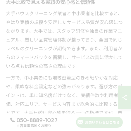
大手比較で見える実績の安心感と信頼性
大手ハウスクリーニング業者と中小業者を比較すると、
やはり実績の規模や安定したサービス品質が安心感につ
ながります。大手では、スタッフ研修や独自の作業マニ
ュアル、厳しい品質管理体制が整っており、全国で同じ
レベルのクリーニングが期待できます。また、利用者か
らのフィードバックを蓄積し、サービス改善に活かして
いる点も信頼性の高さの理由です。
一方で、中小業者にも地域密着型のきめ細やかな対応
や、柔軟な料金設定などの強みがあります。選び方のポ
イントは、単に知名度だけでなく、実績件数や利用者評
価、対応エリア、サービス内容まで総合的に比較するこ
とです。大手比較は安心感を得る一つの指標ですが、自
050-8889-1027
分のニーズに合った業者を見極めることが重要です。
お問い合わせはこちら
※営業電話固くお断り