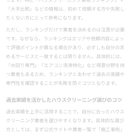
選び
「大手比較」などの情報は、初めて依頼する方や失敗し
実績から読み解くハウスクリーニングの選
たくない方にとって参考になります。
定基準
ただし、ランキングだけで業者を決めるのは注意が必要
人気のハウスクリーニング業者を比較するポイ
です。なぜなら、ランキングはエリアや依頼内容によっ
ント
て評価ポイントが異なる場合があり、必ずしも自分の求
ハウスクリーニング大手比較で分かる選び
めるサービスと一致するとは限りません。具体的には、
方の違い
「水回り専門」「エアコン洗浄特化」など得意分野を持
実績で比較するハウスクリーニング業者の
つ業者もあるため、ランキングとあわせて過去の実績や
特徴
専門性を確認することが失敗を防ぐコツとなります。
ランキング上位のハウスクリーニング信頼
度を解説
過去実績を活かしたハウスクリーニング選びのコツ
おそうじ革命や悪質業者の実績比較ポイン
過去実績を上手に活用することで、自分に合ったハウス
ト
クリーニング業者を選びやすくなります。具体的な選び
ハウスクリーニング相場と実績のバランス
方としては、まず公式サイトや業者一覧で「施工事例」