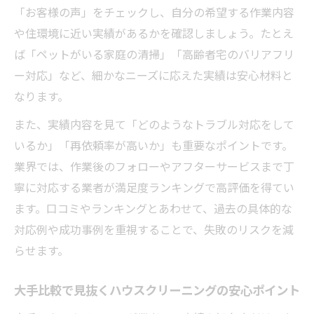
を考える
「お客様の声」をチェックし、自分の希望する作業内容
実績豊富なハウスクリーニングが支持される秘
や住環境に近い実績があるかを確認しましょう。たとえ
密
ば「ペットがいる家庭の清掃」「高齢者宅のバリアフリ
ハウスクリーニング実績が生む顧客満足度
ー対応」など、細かなニーズに応えた実績は安心材料と
の高さ
なります。
リピート率で分かる実績豊富な業者の強み
また、実績内容を見て「どのようなトラブル対応をして
とは
いるか」「再依頼率が高いか」も重要なポイントです。
業者ランキングや口コミから紐解く支持理
業界では、作業後のフォローやアフターサービスまで丁
由
寧に対応する業者が満足度ランキングで高評価を得てい
大手比較で見える実績の安心感と信頼性
ます。口コミやランキングとあわせて、過去の具体的な
対応例や成功事例を重視することで、失敗のリスクを減
利用者評価が高いハウスクリーニング実績
らせます。
の特徴
ハウスクリーニング業界の将来性を読み解く視
大手比較で見抜くハウスクリーニングの安心ポイント
点