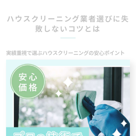
ハウスクリーニング業者選びに失
敗しないコツとは
実績重視で選ぶハウスクリーニングの安心ポイント
ハウスクリーニング業者を選ぶ際、実績が信頼性の大き
な指標となります。特に共働き世帯や高齢者のご家庭で
は、安心して任せられる業者かどうかが重要です。過去
の施工件数やリピート率、地域での評価が明示されてい
るかを確認することで、業者選びの失敗を防ぎやすくな
ります。
実績豊富な業者は、浴室やキッチンのしつこい汚れへの
対応経験が多く、素材や汚れの種類に合わせた最適な清