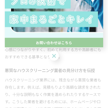
掃方法を提案できます。例えば「年間●●件以上の施工
実績」「口コミ評価4.5以上」など、具体的な数値や利用
者の声が示されている業者は、信頼性が高い傾向があり
ます。
また、作業前後の説明やアフターフォローが充実してい
るかどうかもポイントです。これらは実績が裏付ける安
お問い合わせはこちら
心感につながりやすく、初めて利用する方や高齢者にも
お問い合わせはこちら
おすすめできる基準となります。
悪質なハウスクリーニング業者の見分け方を伝授
ハウスクリーニング業界には、残念ながら悪質な業者も
存在します。例えば、見積もりより高額な請求をされた
り、十分な説明もなく作業を進められたりするケースで
す。こうした業者を避けるためには、ホームページや口