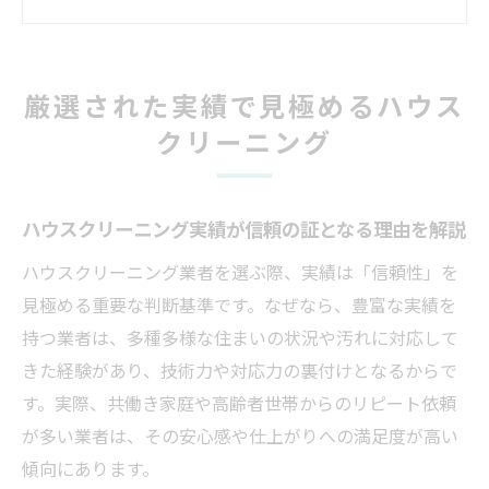
グの実力差
過去実績を活かしたハウスクリーニング選
びのコツ
厳選された実績で見極めるハウス
大手比較で見抜くハウスクリーニングの安
クリーニング
心ポイント
ハウスクリーニング業者一覧から実績を調
べる方法
ハウスクリーニング実績が信頼の証となる理由を解説
信頼を集める理由はハウスクリーニングの実績
ハウスクリーニング業者を選ぶ際、実績は「信頼性」を
にあり
見極める重要な判断基準です。なぜなら、豊富な実績を
実績豊富なハウスクリーニングが選ばれる
持つ業者は、多種多様な住まいの状況や汚れに対応して
背景
きた経験があり、技術力や対応力の裏付けとなるからで
ハウスクリーニングで信頼される実績の見
す。実際、共働き家庭や高齢者世帯からのリピート依頼
極め方
が多い業者は、その安心感や仕上がりへの満足度が高い
利用者満足度ランキングと実績の関連性を
傾向にあります。