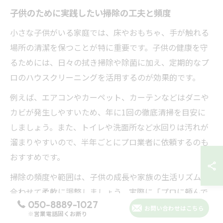
子供のために実践したい掃除の工夫と頻度
小さな子供がいる家庭では、床やおもちゃ、手が触れる
場所の清潔を保つことが特に重要です。子供の健康を守
るためには、日々の拭き掃除や除菌に加え、定期的なプ
ロのハウスクリーニングを活用するのが効果的です。
例えば、エアコンやカーペット、カーテンなどはダニや
カビが発生しやすいため、年に1回の徹底清掃を目安に
しましょう。また、トイレや洗面所など水回りは汚れが
溜まりやすいので、半年ごとにプロ業者に依頼するのも
おすすめです。
掃除の頻度や範囲は、子供の成長や家族の生活リズムに
合わせて柔軟に調整しましょう。実際に「プロに頼んで
050-8889-1027
から、子供のアレルギーが軽減した」という声も多く、
お問い合わせはこちら
※営業電話固くお断り
安心して過ごせる住環境づくりに役立ちます。