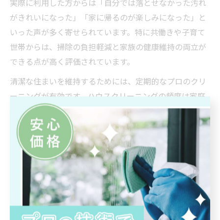
実際に利用した方からは「自分では落とせなかった汚れ
がきれいになった」「家に帰るのが楽しみになった」と
いった声が多く寄せられています。特に共働きや子育て
世帯からは、掃除の負担軽減と家族の健康維持の両立が
できる点が高く評価されています。
清潔な住まいを維持するためには、定期的なプロのクリ
ーニングが有効です。ハウスクリーニングの頻度は家庭
の状況や希望により異なりますが、半年から1年に1回の
定期利用がおすすめです。
エアコン掃除プロに依頼する際のポイント
エアコンのクリーニングをプロに依頼する際は、分解洗
浄の有無や作業人数、作業工程を事前に確認しましょ
う。特に安佐南区や福山市では、エアコン内部の湿気や
カビが問題となりやすいため、プロの分解洗浄が効果的