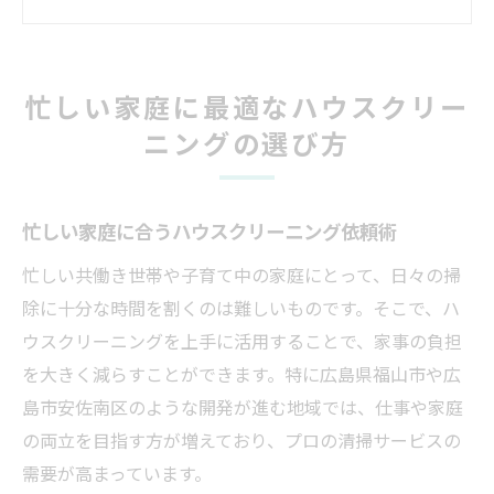
安佐南区で選ぶハウスクリーニングの基準
掃除を任せる安心のハウスクリーニング活
用法
忙しい家庭に最適なハウスクリー
家事時間を減らすハウスクリーニングのメ
ニングの選び方
リット
プロ業者が勧めるハウスクリーニングの選
び方
忙しい家庭に合うハウスクリーニング依頼術
プロの技による掃除の範囲と魅力を徹底解説
忙しい共働き世帯や子育て中の家庭にとって、日々の掃
ハウスクリーニングで頼める掃除範囲の特
除に十分な時間を割くのは難しいものです。そこで、ハ
徴
ウスクリーニングを上手に活用することで、家事の負担
プロによるハウスクリーニングの魅力とは
を大きく減らすことができます。特に広島県福山市や広
床下やエアコンも可能なクリーニング業者
島市安佐南区のような開発が進む地域では、仕事や家庭
選び
の両立を目指す方が増えており、プロの清掃サービスの
ハウスクリーニングで得られる清潔な住ま
需要が高まっています。