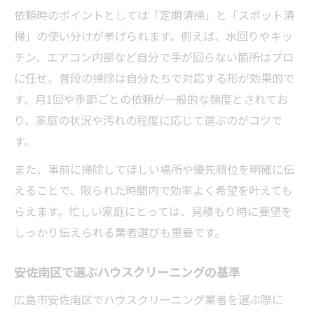
い体験
依頼時のポイントとしては「定期清掃」と「スポット清
エアコン掃除プロに依頼する際のポイント
掃」の使い分けが挙げられます。例えば、水回りやキッ
安佐南区で注目のハウスクリーニング事情
チン、エアコン内部など自分で手が回らない箇所はプロ
に任せ、普段の掃除は自分たちで対応する形が効果的で
安佐南区で利用が増えるハウスクリーニン
す。月1回や季節ごとの依頼が一般的な頻度とされてお
グ事情
り、家庭の状況や汚れの程度に応じて選ぶのがコツで
地域で支持されるハウスクリーニングの傾
す。
向
ハウスクリーニング安佐南区での依頼ポイ
また、事前に掃除してほしい場所や優先順位を明確に伝
ント
えることで、限られた時間内で効率よく希望を叶えても
らえます。忙しい家庭にとっては、見積もり時に要望を
口コミで選ばれるハウスクリーニングの特
しっかり伝えられる業者選びも重要です。
徴
安佐南区の家庭が求めるプロ業者の魅力
安佐南区で選ぶハウスクリーニングの基準
依頼の最適な頻度や相場を知るためのポイント
広島市安佐南区でハウスクリーニング業者を選ぶ際に
ハウスクリーニングの相場を把握する方法