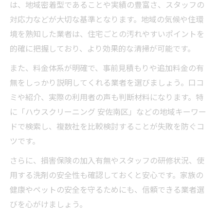
は、地域密着型であることや実績の豊富さ、スタッフの
依頼頻度の目安とハウスクリーニングの選
対応力などが大切な基準となります。地域の気候や住環
び方
境を熟知した業者は、住宅ごとの汚れやすいポイントを
家の状況別おすすめハウスクリーニング頻
的確に把握しており、より効果的な清掃が可能です。
度
また、料金体系が明確で、事前見積もりや追加料金の有
ハウスクリーニングで無駄なく予算管理す
無をしっかり説明してくれる業者を選びましょう。口コ
るコツ
ミや紹介、実際の利用者の声も判断材料になります。特
気になる相場やプロ業者への見積もり依頼
に「ハウスクリーニング 安佐南区」などの地域キーワー
法
ドで検索し、複数社を比較検討することが失敗を防ぐコ
家族の健康を守るための清潔習慣と工夫
ツです。
ハウスクリーニングで家族の健康を守る習
さらに、損害保険の加入有無やスタッフの研修状況、使
慣
用する洗剤の安全性も確認しておくと安心です。家族の
清潔な住まいを保つハウスクリーニング活
健康やペットの安全を守るためにも、信頼できる業者選
用法
びを心がけましょう。
プロ業者による定期清掃で健康維持をサポ