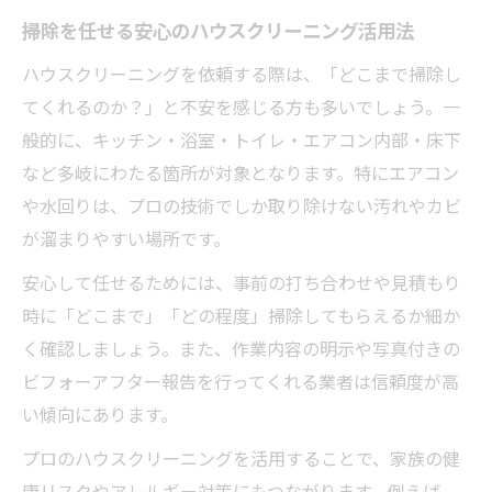
ート
掃除を任せる安心のハウスクリーニング活用法
子供のために実践したい掃除の工夫と頻度
ハウスクリーニングを依頼する際は、「どこまで掃除し
家族の安心につながるハウスクリーニング
てくれるのか？」と不安を感じる方も多いでしょう。一
選び
般的に、キッチン・浴室・トイレ・エアコン内部・床下
信頼できる清掃業の見極め方とその基準
など多岐にわたる箇所が対象となります。特にエアコン
や水回りは、プロの技術でしか取り除けない汚れやカビ
信頼できるハウスクリーニング業者を見極
が溜まりやすい場所です。
めるコツ
清掃業とは何かとプロ選びの注意点
安心して任せるためには、事前の打ち合わせや見積もり
口コミ重視のハウスクリーニング業者選定
時に「どこまで」「どの程度」掃除してもらえるか細か
法
く確認しましょう。また、作業内容の明示や写真付きの
ビフォーアフター報告を行ってくれる業者は信頼度が高
安心できるハウスクリーニングの基準を紹
い傾向にあります。
介
プロの技術力と対応を重視した選び方
プロのハウスクリーニングを活用することで、家族の健
康リスクやアレルギー対策にもつながります。例えば、