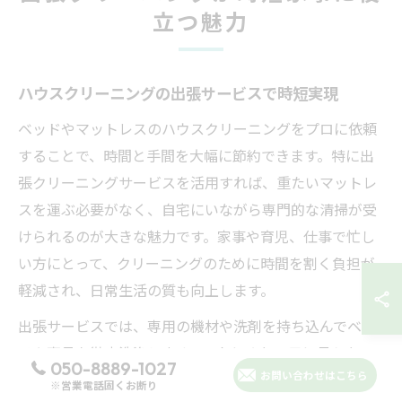
立つ魅力
ハウスクリーニングの出張サービスで時短実現
ベッドやマットレスのハウスクリーニングをプロに依頼
することで、時間と手間を大幅に節約できます。特に出
張クリーニングサービスを活用すれば、重たいマットレ
スを運ぶ必要がなく、自宅にいながら専門的な清掃が受
けられるのが大きな魅力です。家事や育児、仕事で忙し
い方にとって、クリーニングのために時間を割く負担が
軽減され、日常生活の質も向上します。
出張サービスでは、専用の機材や洗剤を持ち込んでベッ
ドや寝具を徹底洗浄します。これにより、目に見えない
050-8889-1027
ダニやアレルゲン、皮脂汚れやカビまでしっかりと除去
お問い合わせはこちら
※営業電話固くお断り