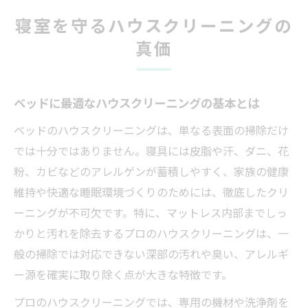
意点
寝室を守るハウスクリーニングの
業者選びで失敗しないハウスクリーニング
真価
のコツ
ベッド マットレス クリーニングの違いを知
ろう
ベッドに最適なハウスクリーニングの基本とは
ベッド清掃で快適な毎晩を実現する方法
ベッドのハウスクリーニングは、単なる表面の掃除だけ
ハウスクリーニングで快眠環境を整える手
では十分ではありません。寝具には皮脂や汗、ダニ、花
順
粉、カビなどのアレルゲンが蓄積しやすく、家族の健康
マットレスクリーニング業者の選び方ガイ
維持や快適な睡眠環境づくりのためには、徹底したクリ
ド
ーニングが不可欠です。特に、マットレス内部までしっ
ベッドのアレルゲン除去に有効な清掃方法
かりと汚れを除去するプロのハウスクリーニングは、一
マットレス クリーニング料金の目安と比較
般の掃除では対応できない深部の汚れや臭い、アレルギ
法
ー源を確実に取り除く点が大きな特徴です。
自宅でできるベッド クリーニングのコツを
プロのハウスクリーニングでは、専用の機材や洗浄剤を