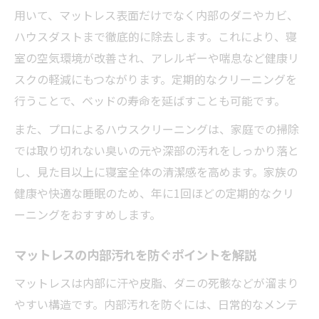
紹介
用いて、マットレス表面だけでなく内部のダニやカビ、
ダニやアレルゲン徹底除去の裏ワザを解説
ハウスダストまで徹底的に除去します。これにより、寝
室の空気環境が改善され、アレルギーや喘息など健康リ
ハウスクリーニングでダニ対策を徹底する
スクの軽減にもつながります。定期的なクリーニングを
方法
行うことで、ベッドの寿命を延ばすことも可能です。
ベッド マットレス クリーニングの効果とは
出張サービスで手軽にアレルゲン除去を実
また、プロによるハウスクリーニングは、家庭での掃除
現
では取り切れない臭いの元や深部の汚れをしっかり落と
し、見た目以上に寝室全体の清潔感を高めます。家族の
マットレスクリーニング 出張の利便性と活
健康や快適な睡眠のため、年に1回ほどの定期的なクリ
用法
ーニングをおすすめします。
自分でできるダニ対策とプロの違いを解説
自宅マットレスにもプロのハウスクリーニング
マットレスの内部汚れを防ぐポイントを解説
が必要な理由
マットレスは内部に汗や皮脂、ダニの死骸などが溜まり
ハウスクリーニングで得られる衛生的な効
やすい構造です。内部汚れを防ぐには、日常的なメンテ
果