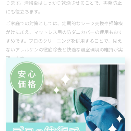
ります。清掃後はしっかり乾燥させることで、再発防止
にも役立ちます。
ご家庭での対策としては、定期的なシーツ交換や掃除機
がけに加え、マットレス用の防ダニカバーの使用もおす
すめです。プロのクリーニングを併用することで、見え
ないアレルゲンの徹底除去と快適な寝室環境の維持が実
現します。
マットレス クリーニング料金の目安と比較法
マットレスのクリーニング料金は、サイズや汚れの程
度、作業内容によって変動します。一般的には1枚あたり
1万円前後からが目安となり、両面洗浄や消臭・防ダニ加
工などの追加オプションによって費用が加算されること
もあります。