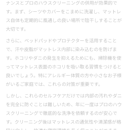
ナンスとプロのハウスクリーニングの併用が効果的で
マットレスクリーニング業者の対応範囲を
す。まず、シーツやカバーをこまめに洗濯し、マットレ
解説
ス自体も定期的に風通しの良い場所で陰干しすることが
自宅マットレスの汚れとプロのクリーニン
大切です。
グ技術
さらに、ベッドパッドやプロテクターを活用すること
マットレスクリーニング 持ち込みと出張の
で、汗や皮脂がマットレス内部に染み込むのを防げま
違い
す。ホコリやダニの発生を抑えるためにも、掃除機を使
なぜプロのハウスクリーニングが安心なの
ってマットレス表面のホコリを吸い取る習慣をつけると
か
良いでしょう。特にアレルギー体質の方や小さなお子様
出張クリーニングが時短家事に役立つ魅力
がいるご家庭では、これらの対策が重要です。
ハウスクリーニングの出張サービスで時短
しかし、これらのセルフケアだけでは内部の汚れやダニ
実現
を完全に防ぐことは難しいため、年に一度はプロのハウ
マットレスクリーニング 出張の手軽さを実
スクリーニングで徹底的な洗浄を依頼するのが安心で
感
す。クリーニング後はマットレスの通気性や清潔感が格
ベッドのクリーニング依頼が家事負担を削