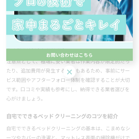
料金を比較する際は、基本料金だけでなく、出張費やオ
プションの有無にも注目しましょう。ホームページで
「マットレス クリーニング 料金」「マットレス クリー
ニング ダスキン 料金」などのキーワードで検索し、複数
社から見積もりを取ることで、自分の希望に合ったサー
ビスを選びやすくなります。
お問い合わせはこちら
注意点として、極端に安い業者は作業内容が限定的だっ
たり、追加費用が発生する場合もあるため、事前にサー
お問い合わせはこちら
ビス範囲やアフターフォロー体制を確認することが大切
です。口コミや実績も参考にし、納得できる業者選びを
心がけましょう。
自宅でできるベッド クリーニングのコツを紹介
自宅でできるベッドクリーニングの基本は、こまめなシ
ーツやカバーの洗濯と、マットレス表面の掃除機がけで