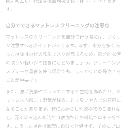
段に向上し、快適な寝室環境を長く保つことができま
減
す。
プロのハウスクリーニングで効率よく清潔
維持
自分でできるマットレス クリーニングの注意点
自宅で完結ベッドクリーニングのポイント
マットレスのクリーニングを自分で行う際には、いくつ
家族の健康を守るために今できるハウスクリー
か注意すべきポイントがあります。まず、水分を多く使
ニング
った掃除はカビの発生リスクが高まるため、部分的な汚
れ取りや軽いシミ抜きにとどめましょう。クリーニング
ハウスクリーニングで家族の快眠と健康を
スプレーや重曹を使う場合でも、しっかりと乾燥させる
守る
ことが重要です。
ベッドのアレルゲン除去で安心な寝室づく
り
また、強い洗剤やブラシでこすると生地を傷めたり、マ
マットレスクリーニング業者活用の賢い選
ットレス内部まで湿気が残ることで臭いやカビの原因に
択
なることがあります。特にお漏らしや飲み物のこぼれな
ど、深く染み込んだ汚れは表面だけの対処では不十分で
自分でできるハウスクリーニングの工夫を
す。こうした場合は無理に自分で対処せず、早めにプロ
紹介